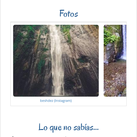
Fotos
beshdez (Instagram)
gabno
Lo que no sabías...