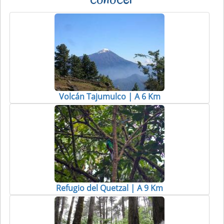
Volcán Tajumulco | A 6 Km
Refugio del Quetzal | A 9 Km