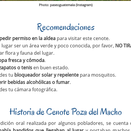
Photo: paseoguatemala (Instagram)
Recomendaciones
pedir permiso en la aldea
para visitar este cenote.
 lugar ser un área verde y poco conocida, por favor,
NO TI
r flora y fauna del lugar.
ropa fresca y cómoda
.
zapatos o tenis
en buen estado.
ides tu
bloqueador solar y repelente
para mosquitos.
rir bebidas alcohólicas o fumar
.
des tu cámara fotográfica.
Historia de Cenote Poza del Macho
adición oral realizada por algunos pobladores, se cuent
abía bandidos que llegaban al lugar
y portaban macho