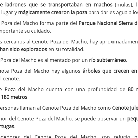
e ladrones que se transportaban en machos
(mulas), 
 lugar y
mágicamente crearon la poza
para darles agua a lo
 Poza del Macho forma parte del
Parque Nacional Sierra 
importante su cuidado.
s cercanos al Cenote Poza del Macho, hay aproximadame
han sido explorados
en su totalidad.
 Poza del Macho es alimentado por un
río subterráneo
.
note Poza del Macho hay algunos
árboles que crecen en
el cenote.
e Poza del Macho cuenta con una profundidad de
80 
e
180 metros
.
ersonas llaman al Cenote Poza del Macho como
Cenote Jul
erior del Cenote Poza del Macho, se puede observar un
peq
rtugas
.
dedores del Cenote Poza del Macho, son refugio p