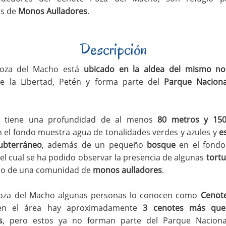
s de
Monos Aulladores
.
Descripción
Poza del Macho está
ubicado en la aldea del mismo n
de la Libertad, Petén y forma parte del
Parque Naciona
e tiene una profundidad de al menos
80 metros y 15
n el fondo muestra agua de tonalidades verdes y azules y
e
ubterráneo
, además de un pequeño
bosque
en el fondo
el cual se ha podido observar la presencia de algunas
tort
gio de una comunidad de
monos aulladores
.
Poza del Macho algunas personas lo conocen como
Cenote
en el área hay aproximadamente
3 cenotes más que
s
, pero estos ya no forman parte del Parque Nacional