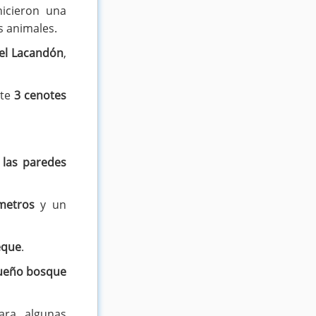
hicieron una
s animales.
del Lacandón
,
nte
3 cenotes
 las paredes
metros
y un
eque
.
ueño bosque
ara algunas