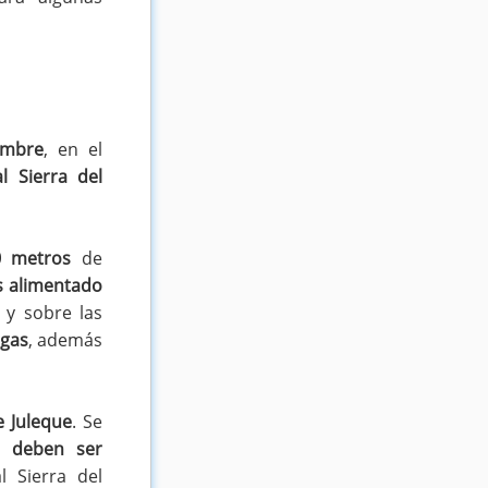
ombre
, en el
l Sierra del
0 metros
de
s alimentado
 y sobre las
ugas
, además
 Juleque
. Se
 deben ser
 Sierra del