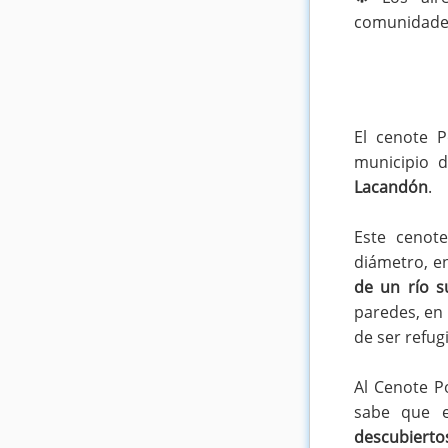
comunidade
El cenote 
municipio 
Lacandón
.
Este cenot
diámetro, e
de un río s
paredes, en 
de ser refu
Al Cenote 
sabe que 
descubierto