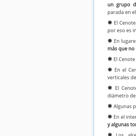
un grupo d
parada en el
El Cenote
por eso es 
En lugare
más que no 
El Cenote
En el Ce
verticales d
El Cenot
diámetro d
Algunas p
En el int
y algunas to
Los alre