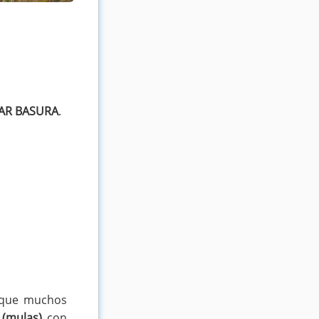
RAR BASURA
.
a que muchos
s
(mulas)
con