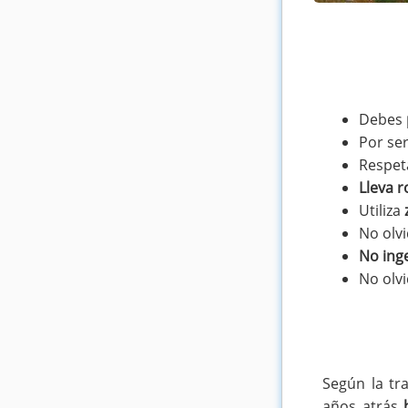
Debes
Por ser
Respeta
Lleva 
Utiliza
No olv
No inge
No olvi
Según la tr
años atrás
h