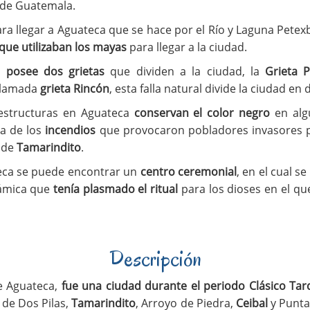
de Guatemala.
ra llegar a Aguateca que se hace por el Río y Laguna Pete
 que utilizaban los mayas
para llegar a la ciudad.
a
posee dos grietas
que dividen a la ciudad, la
Grieta P
llamada
grieta Rincón
, esta falla natural divide la ciudad en 
estructuras en Aguateca
conservan el color negro
en alg
a de los
incendios
que provocaron pobladores invasores 
d de
Tamarindito
.
ca se puede encontrar un
centro ceremonial
, en el cual s
rámica que
tenía plasmado el ritual
para los dioses en el que
Descripción
e Aguateca,
fue una ciudad durante el periodo Clásico Tar
 de Dos Pilas,
Tamarindito
, Arroyo de Piedra,
Ceibal
y Punta