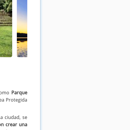
acuedd (Instagram)
lucierna
 como
Parque
ea Protegida
a ciudad, se
on crear una