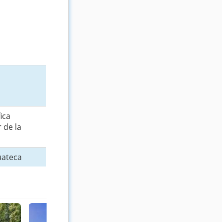
ica
 de la
uateca