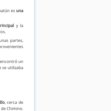
xbatún es
una
rincipal
y la
dos.
unas partes,
provenientes
e encontró un
 se utilizaba
dío
, cerca de
 de Chimino.