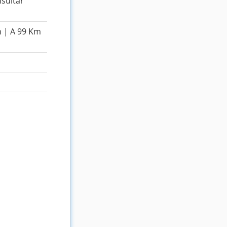
nsultar
n | A 99 Km