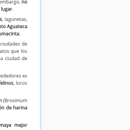
n embargo,
no
 lugar
.
s
, lagunetas,
nto Aguateca
sumacinta
.
s ciudades de
datos que los
a ciudad de
lrededores es
felinos
, loros
n
(Brosimum
ión de harina
 maya mejor