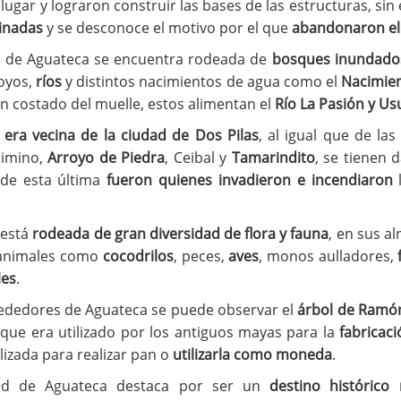
 lugar y lograron construir las bases de las estructuras, si
inadas
y se desconoce el motivo por el que
abandonaron el
 de Aguateca se encuentra rodeada de
bosques inundado
royos,
ríos
y distintos nacimientos de agua como el
Nacimie
n costado del muelle, estos alimentan el
Río La Pasión y U
a
era vecina de la ciudad de Dos Pilas
, al igual que de la
himino,
Arroyo de Piedra
, Ceibal y
Tamarindito
, se tienen 
de esta última
fueron quienes invadieron e incendiaron
l
 está
rodeada de gran diversidad de flora y fauna
, en sus a
 animales como
cocodrilos
, peces,
aves
, monos aulladores,
les
.
rededores de Aguateca se puede observar el
árbol de Ramó
 que era utilizado por los antiguos mayas para la
fabricac
ilizada para realizar pan o
utilizarla como moneda
.
d de Aguateca destaca por ser un
destino histórico