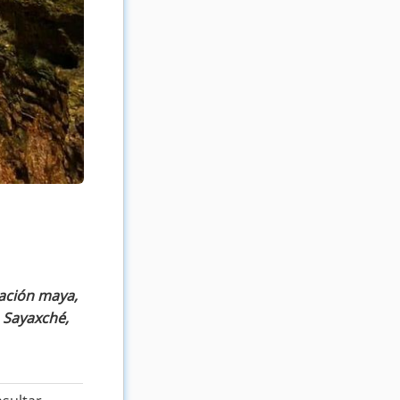
zación maya,
n Sayaxché,