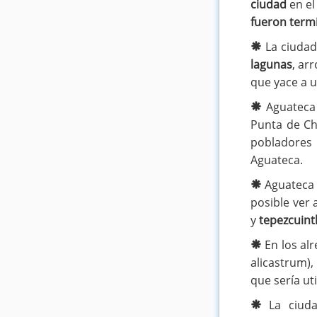
ciudad
en el
fueron term
La ciudad
lagunas
, ar
que yace a u
Aguatec
Punta de C
pobladores 
Aguateca.
Aguateca
posible ver
y
tepezcuint
En los al
alicastrum),
que sería ut
La ciuda