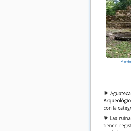
Marvin 
Aguateca 
Arqueológic
con la cate
Las ruin
tienen regi