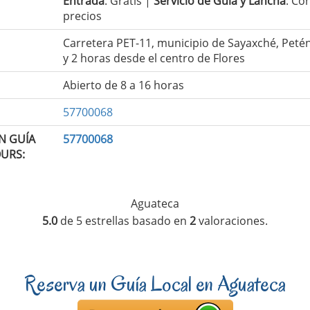
Entrada
: Gratis |
Servicio de Guía y Lancha
: Co
precios
Carretera PET-11, municipio de Sayaxché, Peté
y 2 horas desde el centro de Flores
Abierto de 8 a 16 horas
57700068
N GUÍA
57700068
OURS:
Aguateca
5.0
de
5
estrellas basado en
2
valoraciones.
Reserva un Guía Local en Aguateca