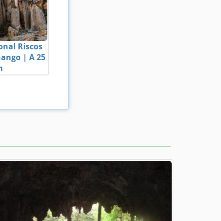
onal Riscos
ango | A 25
m