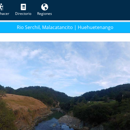
hacer
Directorio
Regiones
Rio Serchil, Malacatancito | Huehuetenango