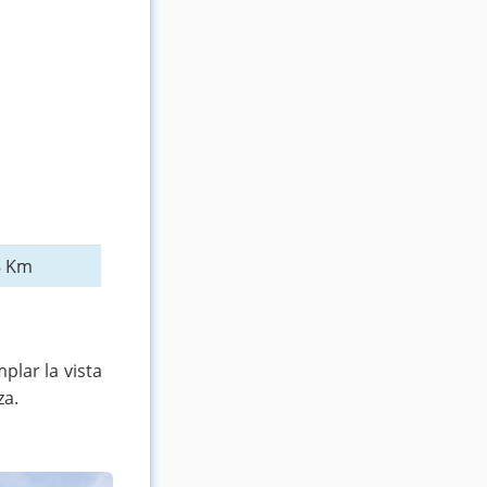
8 Km
plar la vista
za.