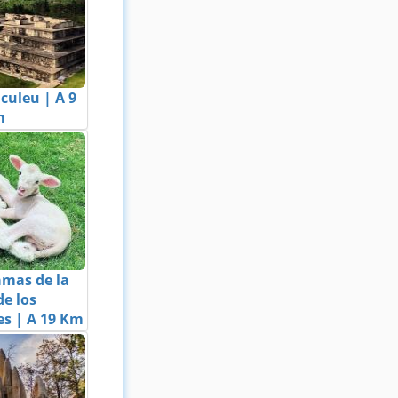
culeu | A 9
m
amas de la
de los
s | A 19 Km