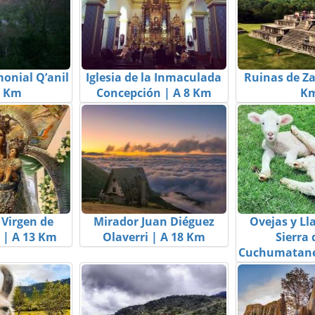
onial Q’anil
Iglesia de la Inmaculada
Ruinas de Za
8 Km
Concepción | A 8 Km
K
 Virgen de
Mirador Juan Diéguez
Ovejas y Ll
 | A 13 Km
Olaverri | A 18 Km
Sierra 
Cuchumatane