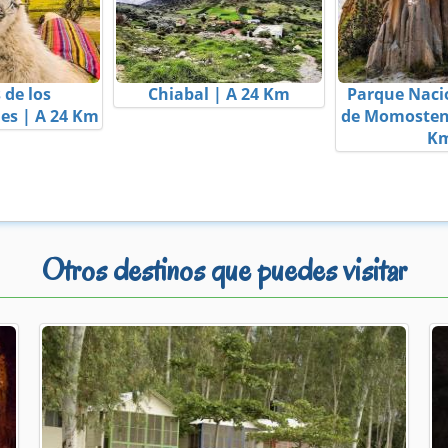
 de los
Chiabal | A 24 Km
Parque Naci
s | A 24 Km
de Momosten
K
Otros destinos que puedes visitar