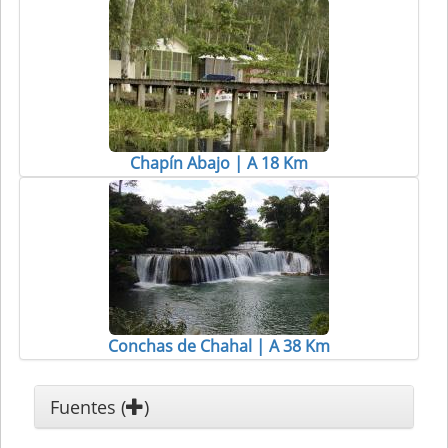
Chapín Abajo | A 18 Km
Conchas de Chahal | A 38 Km
Fuentes (
)