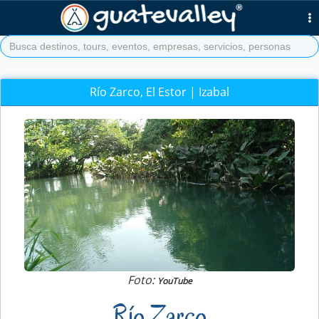
Río Zarco, El Estor | Izabal
Foto:
YouTube
Río Zarco