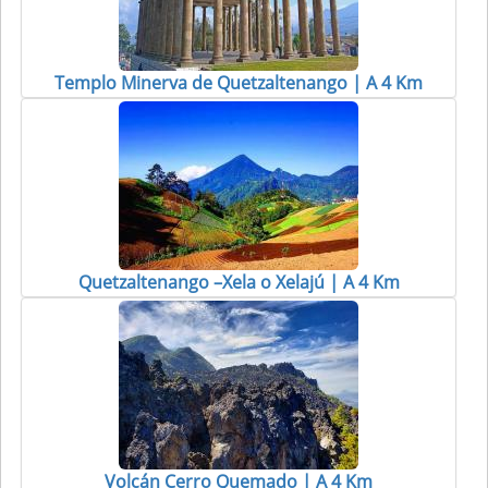
Templo Minerva de Quetzaltenango | A 4 Km
Quetzaltenango –Xela o Xelajú | A 4 Km
Volcán Cerro Quemado | A 4 Km