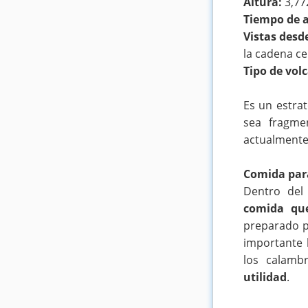
Altura:
3,77
Tiempo de 
Vistas desd
la cadena c
Tipo de vol
Es un estrat
sea fragme
actualment
Comida para
Dentro del
comida que
preparado p
importante 
los calamb
utilidad
.