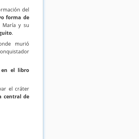
ormación del
vo forma de
 María y su
guito
.
onde murió
conquistador
a
en el libro
ar el cráter
 central de