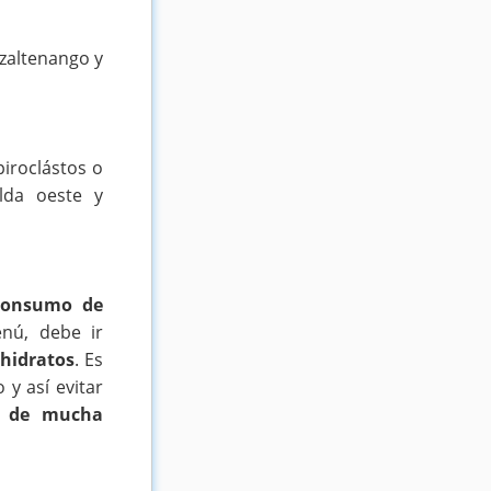
tzaltenango y
piroclástos o
lda oeste y
consumo de
nú, debe ir
hidratos
. Es
y así evitar
án de mucha