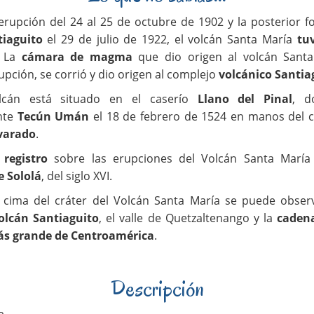
erupción del 24 al 25 de octubre de 1902 y la posterior f
tiaguito
el 29 de julio de 1922, el volcán Santa María
tu
. La
cámara de magma
que dio origen al volcán Santa
upción, se corrió y dio origen al complejo
volcánico Santia
cán está situado en el caserío
Llano del Pinal
, d
nte
Tecún Umán
el 18 de febrero de 1524 en manos del 
varado
.
e
registro
sobre las erupciones del Volcán Santa Marí
 Sololá
, del siglo XVI.
cima del cráter del Volcán Santa María se puede observ
olcán Santiaguito
, el valle de Quetzaltenango y la
cadena
ás grande de Centroamérica
.
Descripción