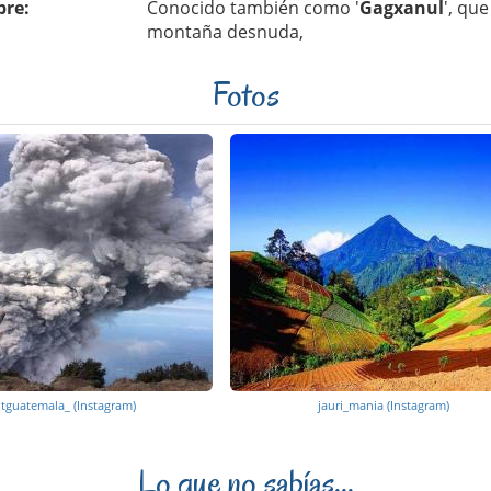
re:
Conocido también como '
Gagxanul
', que
montaña desnuda,
Fotos
itguatemala_ (Instagram)
jauri_mania (Instagram)
Lo que no sabías...