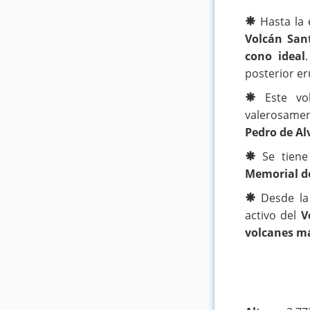
Hasta la 
Volcán San
cono ideal
posterior er
Este vol
valerosame
Pedro de Al
Se tien
Memorial de
Desde la 
activo del
V
volcanes m