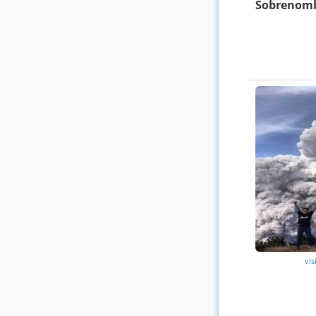
Sobrenomb
vis