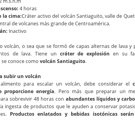
2 m.s.n.m
ascenso:
4 horas
e la cima:
Cráter activo del volcán Santiaguito, valle de Que
entral de volcanes más grande de Centroamérica.
cán:
Inactivo
o volcán, o sea que se formó de capas alternas de lava y 
ntos de lava. Tiene un
cráter de explosión
en su fa
e se conoce como
volcán Santiaguito
.
 subir un volcán
 alimento para escalar un volcán, debe considerar el
 proporcione energía
. Pero más que preparar un me
ara sobrevivir 48 horas con
abundantes líquidos y carbo
la ingesta de productos que le ayuden a conservar potasio 
res.
Productos enlatados y bebidas isotónicas ser