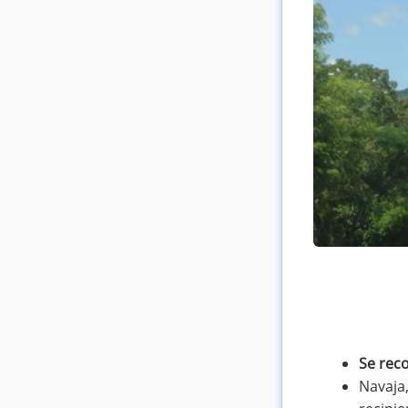
Se reco
Navaja