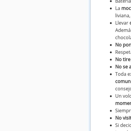
Baterí
La
moch
liviana
Llevar
Además
chocol
No pon
Respet
No tir
No se a
Toda ex
comuní
consej
Un volc
momen
Siemp
No visi
Si deci