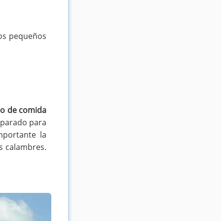
los pequeños
o de comida
eparado para
mportante la
os calambres.