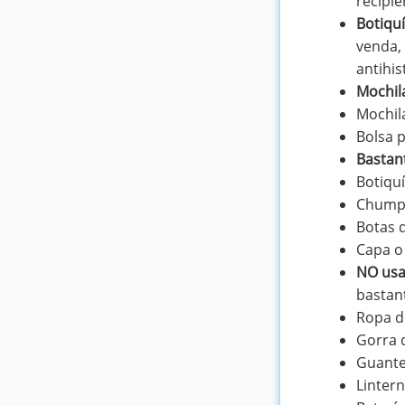
recipie
Botiqu
venda, 
antihis
Mochil
Mochil
Bolsa 
Bastan
Botiqu
Chump
Botas 
Capa o
NO usa
bastant
Ropa d
Gorra 
Guant
Linter