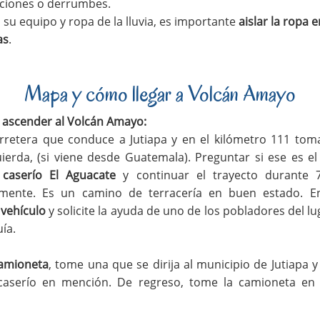
ciones o derrumbes.
 su equipo y ropa de la lluvia, es importante
aislar la ropa 
as
.
Mapa y cómo llegar a Volcán Amayo
y ascender al Volcán Amayo:
rretera que conduce a Jutiapa y en el kilómetro 111 tom
quierda, (si viene desde Guatemala). Preguntar si ese es e
l
caserío El Aguacate
y continuar el trayecto durante 7
mente. Es un camino de terracería en buen estado. En
 vehículo
y solicite la ayuda de uno de los pobladores del l
uía.
camioneta
, tome una que se dirija al municipio de Jutiapa y
caserío en mención. De regreso, tome la camioneta en 