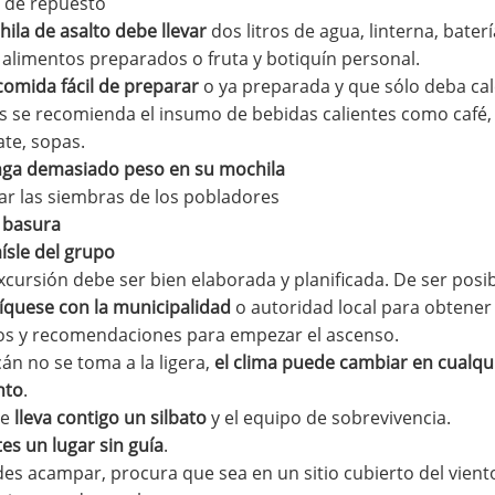
a de repuesto
ila de asalto debe llevar
dos litros de agua, linterna, bate
, alimentos preparados o fruta y botiquín personal.
comida fácil de preparar
o ya preparada y que sólo deba cal
 se recomienda el insumo de bebidas calientes como café, 
ate, sopas.
ga demasiado peso en su mochila
ar las siembras de los pobladores
e basura
ísle del grupo
cursión debe ser bien elaborada y planificada. De ser posi
quese con la municipalidad
o autoridad local para obtene
os y recomendaciones para empezar el ascenso.
án no se toma a la ligera,
el clima puede cambiar en cualqu
to
.
re
lleva contigo un silbato
y el equipo de sobrevivencia.
tes un lugar sin guía
.
des acampar, procura que sea en un sitio cubierto del vient