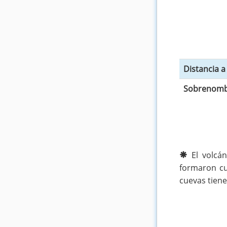
Distancia 
Sobrenomb
El volcá
formaron cu
cuevas tien