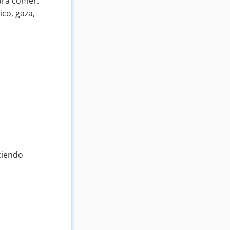
para comer.
ico, gaza,
ciendo