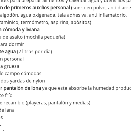
ntes para preparar alimentos y calentar agua y utensilios 
ín de primeros auxilios personal
(suero en polvo, anti diarre
algodón, agua oxigenada, tela adhesiva, anti inflamatorio,
tamínico, termómetro, aspirina, apósitos)
a cómoda y liviana
a de asalto (mochila pequeña)
para dormir
te agua
(2 litros por día)
ín personal
a gruesa
de campo cómodas
 dos yardas de nylon
r pantalón de lona
ya que este absorbe la humedad produ
e frío
e recambio (playeras, pantalón y medias)
de lana
es
na