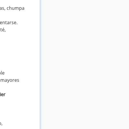
rías, chumpa
entarse.
té,
ble
r mayores
ier
o,