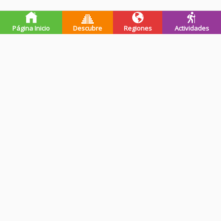
Página Inicio
Descubre
Regiones
Actividades
Premios de guatevalley
Ganadores Programa Impulsa-
Registrada en INGUAT
INGUAT - 2019
Ganadores Premio Citi (UFM) -
Emprendimiento del Año
2019
Guatemala (MINECO) - 2019