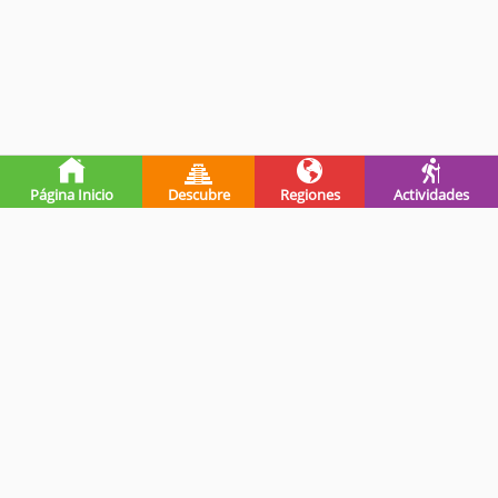
Página Inicio
Descubre
Regiones
Actividades
Premios de guatevalley
Ganadores Programa Impulsa-
Registrada en INGUAT
INGUAT - 2019