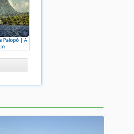
a Palopó | A
Km