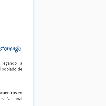
stenango
 llegando a
l poblado de
ncuentros
en
tera Nacional