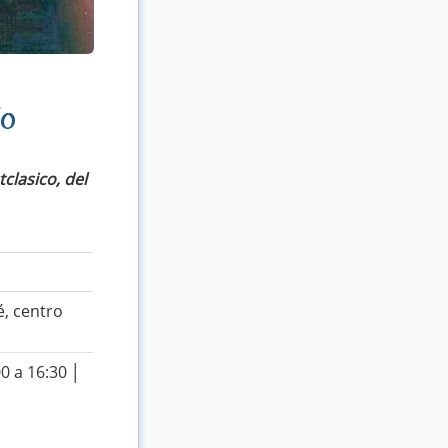
go
clasico, del
é, centro
0 a 16:30 │