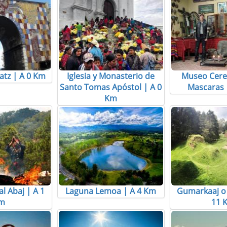
tz | A 0 Km
Iglesia y Monasterio de
Museo Cere
Santo Tomas Apóstol | A 0
Mascaras 
Km
l Abaj | A 1
Laguna Lemoa | A 4 Km
Gumarkaaj o 
m
11 