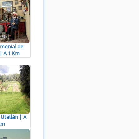
monial de
| A 1 Km
Utatlán | A
Km