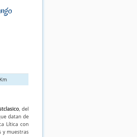
ango
 Km
stclasico
, del
 que datan de
a Lítica con
es y muestras