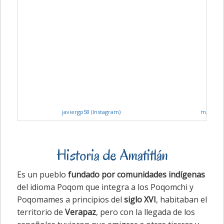
javiergp58 (Instagram)
m_remem
Historia de Amatitlán
Es un pueblo
fundado por comunidades indígenas
del idioma Poqom que integra a los Poqomchi y
Poqomames a principios del
siglo XVI
, habitaban el
territorio de
Verapaz
, pero con la llegada de los