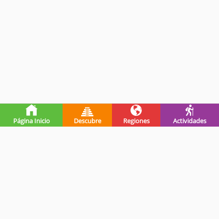
Página Inicio
Descubre
Regiones
Actividades
Premios de guatevalley
Ganadores Programa Impulsa-
Registrada en INGUAT