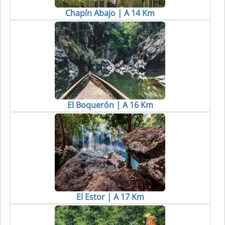
Chapín Abajo | A 14 Km
El Boquerón | A 16 Km
El Estor | A 17 Km