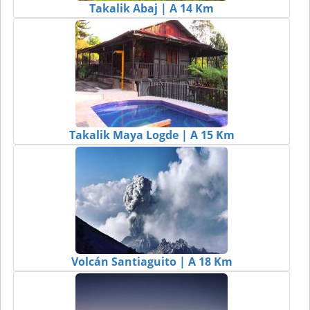
Takalik Abaj | A 14 Km
Takalik Maya Logde | A 15 Km
Volcán Santiaguito | A 18 Km