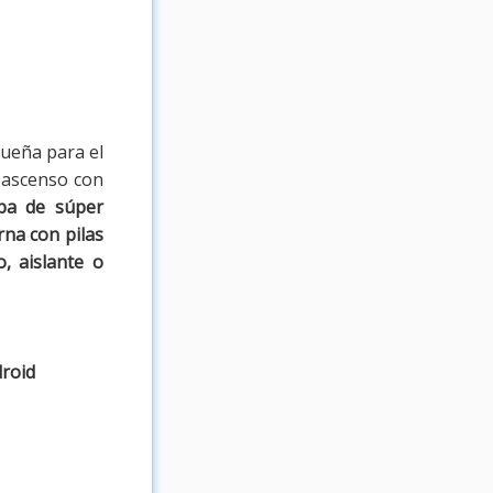
queña para el
 ascenso con
pa de súper
rna con pilas
, aislante o
droid