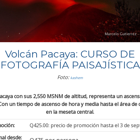
Volcán Pacaya: CURSO DE
FOTOGRAFÍA PAISAJÍSTICA
Foto:
kashem
Pacaya con sus 2,550 MSNM de altitud, representa un ascens
 Con un tiempo de ascenso de hora y media hasta el área d
en la meseta central.
moción:
Q425.00: precio de promoción hasta el 3 de sep
al desde:
Q475 por persona