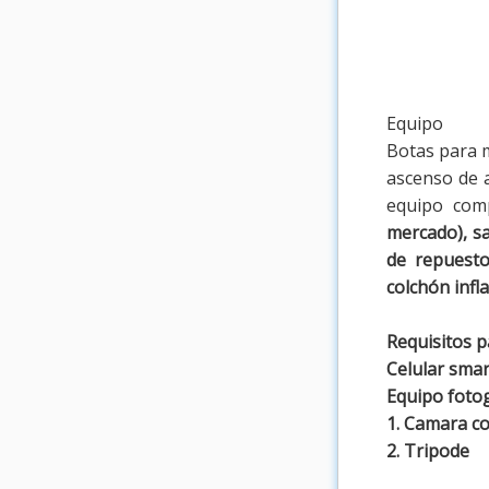
Equipo
Botas para m
ascenso de 
equipo comp
mercado), sa
de repuesto
colchón infl
Requisitos pa
Celular sma
Equipo fotog
1. Camara c
2. Tripode