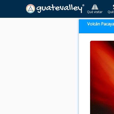
Qué visitar
Qué
Volcán Pacay