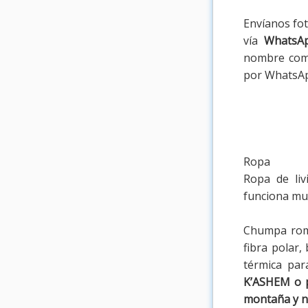
Envíanos fot
vía
WhatsAp
nombre comp
por WhatsAp
Ropa
Ropa de liv
funciona muy
Chumpa romp
fibra polar,
térmica pa
K’ASHEM o p
montaña y n