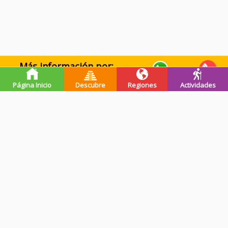
Más información por:
WhatsApp
Llamar
Página Inicio
Descubre
Regiones
Actividades
Premios de guatevalley
Ganadores Programa Impulsa-
Registrada en INGUAT
INGUAT - 2019