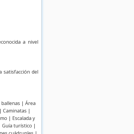
conocida a nivel
 satisfacción del
 ballenas | Área
| Caminatas |
smo | Escalada y
 Guía turístico |
ones cuádruples |