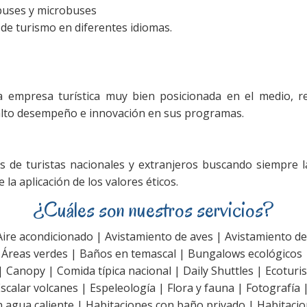
buses y microbuses
 de turismo en diferentes idiomas.
a empresa turística muy bien posicionada en el medio, re
alto desempeño e innovación en sus programas.
 de turistas nacionales y extranjeros buscando siempre la
e la aplicación de los valores éticos.
¿Cuáles son nuestros servicios?
ire acondicionado | Avistamiento de aves | Avistamiento de
 Áreas verdes | Baños en temascal | Bungalows ecológicos 
anopy | Comida típica nacional | Daily Shuttles | Ecoturi
alar volcanes | Espeleología | Flora y fauna | Fotografía |
 agua caliente | Habitaciones con baño privado | Habitaci