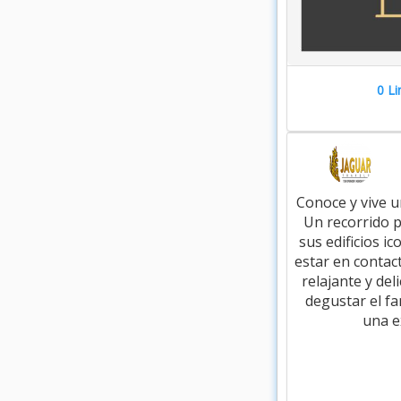
0 Li
Conoce y vive u
Un recorrido p
sus edificios ic
estar en contac
relajante y del
degustar el fa
una e