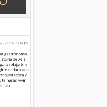
o de 2018 - 12:07 PM
osa gastronomía.
storia de Xela:
 para relajarte y
irte te dará una
 Conquistadora y
 te haran vivir
emala.