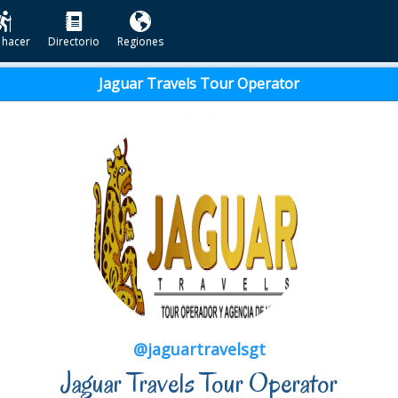
 hacer
Directorio
Regiones
Jaguar Travels Tour Operator
@jaguartravelsgt
Jaguar Travels Tour Operator