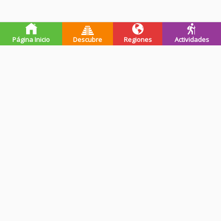
Usar aplicación para Android
Página Inicio
Descubre
Regiones
Actividades
Premios de guatevalley
Ganadores Programa Impulsa-
Registrada en INGUAT
INGUAT - 2019
Ganadores Premio Citi (UFM) -
Emprendimiento del Año
2019