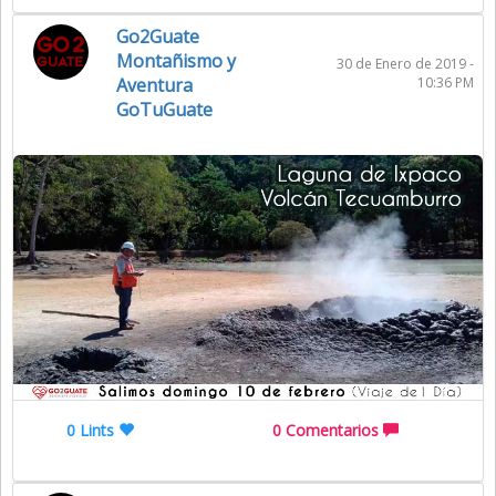
Go2Guate
Montañismo y
30 de Enero de 2019 -
Aventura
10:36 PM
GoTuGuate
0 Lints
0 Comentarios