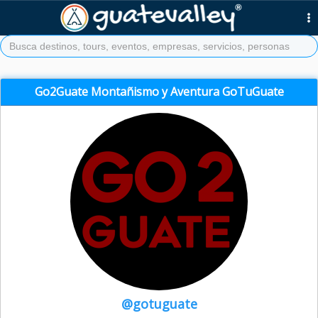
Go2Guate Montañismo y Aventura GoTuGuate
@gotuguate