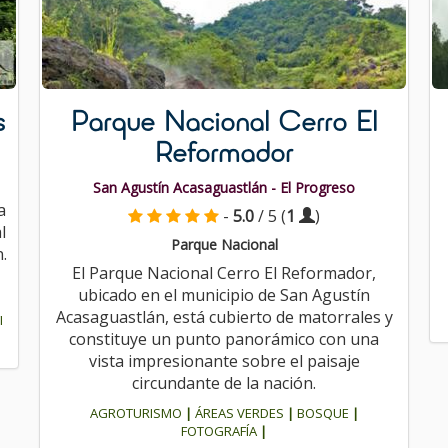
s
Parque Nacional Cerro El
Reformador
San Agustín Acasaguastlán - El Progreso
a
-
5.0
/ 5 (
1
)
l
Parque Nacional
.
El Parque Nacional Cerro El Reformador,
ubicado en el municipio de San Agustín
Acasaguastlán, está cubierto de matorrales y
I
constituye un punto panorámico con una
vista impresionante sobre el paisaje
circundante de la nación.
AGROTURISMO
|
ÁREAS VERDES
|
BOSQUE
|
FOTOGRAFÍA
|