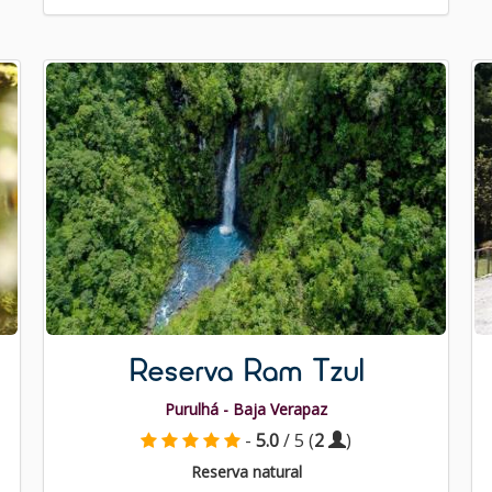
Reserva Ram Tzul
Purulhá - Baja Verapaz
-
5.0
/ 5 (
2
)
Reserva natural