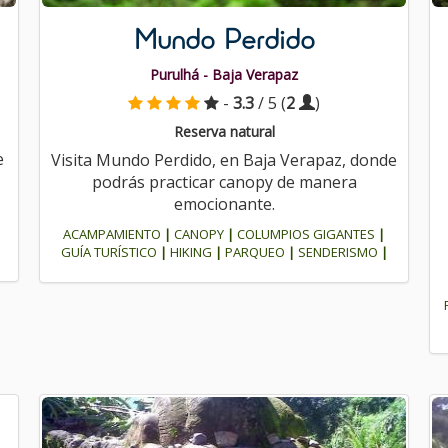
Mundo Perdido
Purulhá - Baja Verapaz
-
3.3
/ 5 (
2
)
Reserva natural
e
Visita Mundo Perdido, en Baja Verapaz, donde
podrás practicar canopy de manera
emocionante.
ACAMPAMIENTO
|
CANOPY
|
COLUMPIOS GIGANTES
|
GUÍA TURÍSTICO
|
HIKING
|
PARQUEO
|
SENDERISMO
|