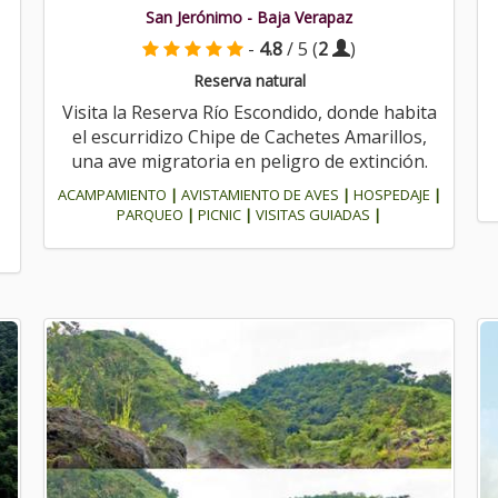
San Jerónimo - Baja Verapaz
-
4.8
/ 5 (
2
)
Reserva natural
Visita la Reserva Río Escondido, donde habita
el escurridizo Chipe de Cachetes Amarillos,
una ave migratoria en peligro de extinción.
ACAMPAMIENTO
|
AVISTAMIENTO DE AVES
|
HOSPEDAJE
|
PARQUEO
|
PICNIC
|
VISITAS GUIADAS
|