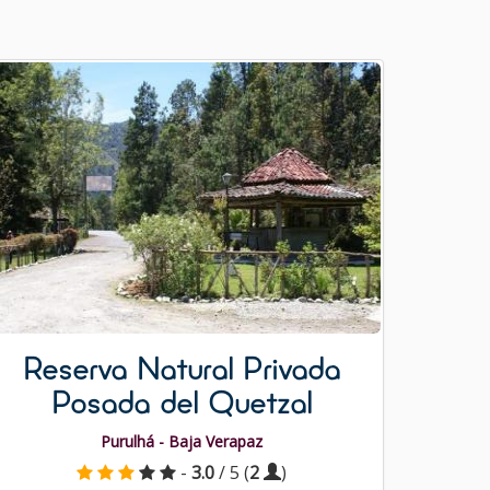
Reserva Natural Privada
Posada del Quetzal
Purulhá - Baja Verapaz
-
3.0
/ 5 (
2
)