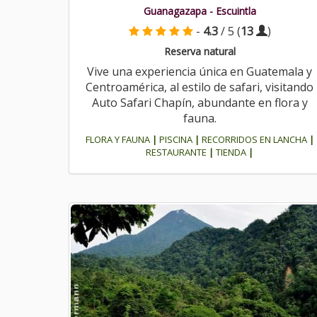
Guanagazapa - Escuintla
-
4.3
/ 5 (
13
)
Reserva natural
Vive una experiencia única en Guatemala y
Centroamérica, al estilo de safari, visitando
Auto Safari Chapín, abundante en flora y
fauna.
FLORA Y FAUNA
|
PISCINA
|
RECORRIDOS EN LANCHA
|
RESTAURANTE
|
TIENDA
|