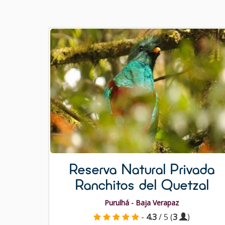
Reserva Natural Privada
Ranchitos del Quetzal
Purulhá - Baja Verapaz
-
4.3
/ 5 (
3
)