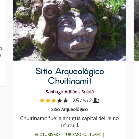
o
e
Sitio Arqueológico
Chuitinamit
Santiago Atitlán - Sololá
-
2.5
/ 5 (
2
)
Sitio Arqueológico
Chuitinamit fue la antigua capital del reino
tz'utujil.
ECOTURISMO
|
TURISMO CULTURAL
|