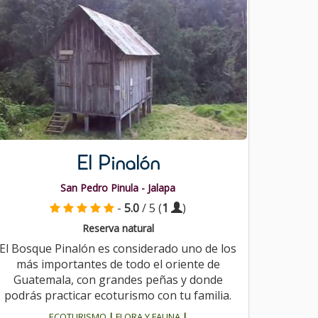
El Pinalón
San Pedro Pinula - Jalapa
-
5.0
/ 5 (
1
)
Reserva natural
El Bosque Pinalón es considerado uno de los
más importantes de todo el oriente de
Guatemala, con grandes peñas y donde
podrás practicar ecoturismo con tu familia.
ECOTURISMO
|
FLORA Y FAUNA
|