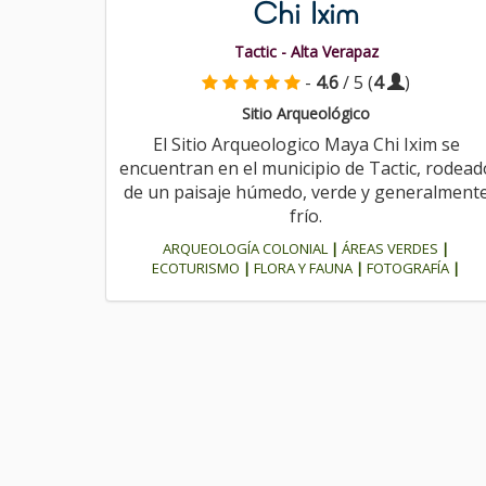
Chi Ixim
Tactic - Alta Verapaz
-
4.6
/ 5 (
4
)
Sitio Arqueológico
El Sitio Arqueologico Maya Chi Ixim se
encuentran en el municipio de Tactic, rodead
de un paisaje húmedo, verde y generalment
frío.
ARQUEOLOGÍA COLONIAL
|
ÁREAS VERDES
|
ECOTURISMO
|
FLORA Y FAUNA
|
FOTOGRAFÍA
|